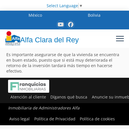
Select Language
▼
México
Bolivia
Alfa Clara del Rey
Es importante asegurarse de que la vivienda se encuentra
en buen estado, puesto que si está muy deteriorada el
retorno de la inversión tardará más tiempo en hacerse
efectivo.
Atención al cliente
Díganos qué busca
Anuncie su inmueb
Inmobiliaria de Administradores Alfa
Aviso legal
Política de Privacidad
Política de cookies