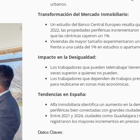
urbanos.
Transformación del Mercado Inmobiliario:
Un estudio del Banco Central Europeo resalta qu
2022, las propiedades periféricas incrementaron
que las céntricas cayeron un 1%.
Viviendas de mayor tamaño experimentaron un 
frente a una caída del 1% en estudios o aparta
Impacto en la Desigualdad:
Los trabajadores que pueden teletrabajar tienen 
veces superior a quienes no pueden.
Los trabajadores que dependen de trabajos prese
para reubicarse en zonas más económicas.
Tendencias en España:
Alfa Inmobiliaria identifica un aumento en la d
periféricas bien conectadas con grandes ciudad
Entre 2021 y 2024, ciudades como Guadalajara (+
registraron los mayores incrementos en precios
Datos Claves: