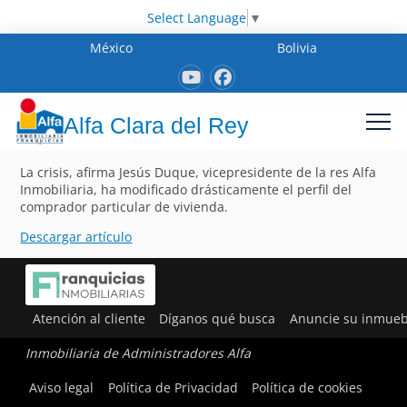
Select Language
▼
México
Bolivia
Alfa Clara del Rey
La crisis, afirma Jesús Duque, vicepresidente de la res Alfa
Inmobiliaria, ha modificado drásticamente el perfil del
comprador particular de vivienda.
Descargar artículo
Atención al cliente
Díganos qué busca
Anuncie su inmueb
Inmobiliaria de Administradores Alfa
Aviso legal
Política de Privacidad
Política de cookies