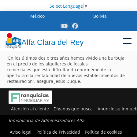
Select Language
▼
México
Bolivia
Alfa Clara del Rey
“En los últimos dos o tres años hemos vivido una burbuja
en el precio de los alquileres de locales
comerciales que está di􀂦cultando enormemente la
apertura o la rentabilidad de nuevos establecimientos de
restauración”, asegura Jesús Duque.
Atención al cliente
Díganos qué busca
Anuncie su inmueb
Inmobiliaria de Administradores Alfa
Aviso legal
Política de Privacidad
Política de cookies