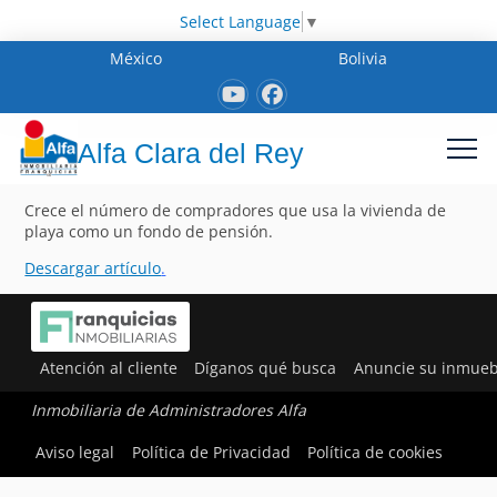
Select Language
▼
México
Bolivia
Alfa Clara del Rey
Crece el número de compradores que usa la vivienda de
playa como un fondo de pensión.
Descargar artículo
.
Atención al cliente
Díganos qué busca
Anuncie su inmueb
Inmobiliaria de Administradores Alfa
Aviso legal
Política de Privacidad
Política de cookies