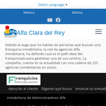
Select Language
▼
México
Bolivia
Alfa Clara del Rey
Debido al auge que ha habido de personas que buscan una
franquicia inmobiliaria, la red de agencias Alfa
Inmobiliaria, ha definido cual es el pefil ideal del
franquiciado para gestionar uno de sus centros. La
compañía, cuenta en la actualidad con una cadena de 225
agencias inmobiliarias en activo.
Atención al cliente
Díganos qué busca
Anuncie su inmueb
Inmobiliaria de Administradores Alfa