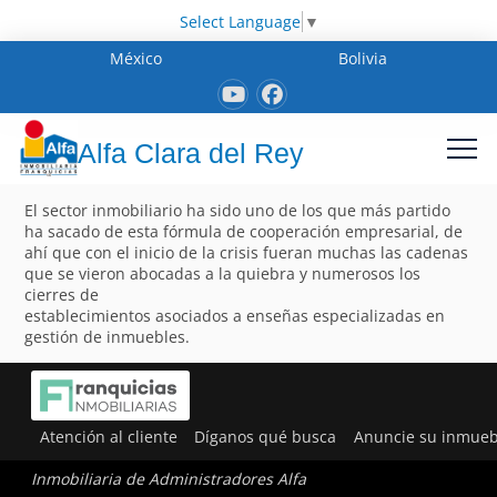
Select Language
▼
México
Bolivia
Alfa Clara del Rey
El sector inmobiliario ha sido uno de los que más partido
ha sacado de esta fórmula de cooperación empresarial, de
ahí que con el inicio de la crisis fueran muchas las cadenas
que se vieron abocadas a la quiebra y numerosos los
cierres de
establecimientos asociados a enseñas especializadas en
gestión de inmuebles.
Atención al cliente
Díganos qué busca
Anuncie su inmueb
Inmobiliaria de Administradores Alfa