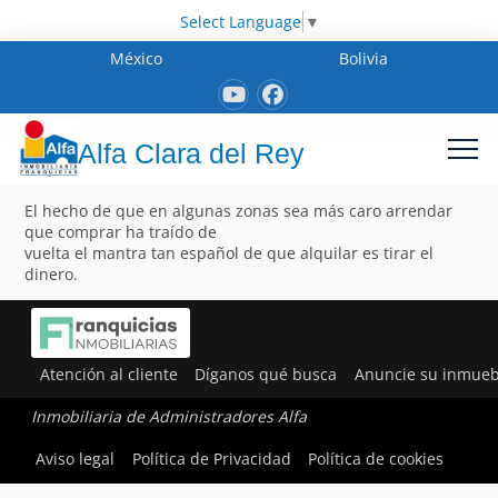
Select Language
▼
México
Bolivia
Alfa Clara del Rey
El hecho de que en algunas zonas sea más caro arrendar
que comprar ha traído de
vuelta el mantra tan español de que alquilar es tirar el
dinero.
Atención al cliente
Díganos qué busca
Anuncie su inmueb
Inmobiliaria de Administradores Alfa
Aviso legal
Política de Privacidad
Política de cookies