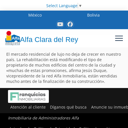
Select Language
▼
México
Bolivia
Alfa Clara del Rey
El mercado residencial de lujo no deja de crecer en nuestro
país. La rehabilitación está modificando el tipo de
propietario de muchos edificios del centro de la ciudad y
«muchas de estas promociones, afirma Jesús Duque,
vicepresidente de la red Alfa Inmobiliaria, están vendidas
mucho antes de la finalización de su construcción».
Atención al cliente
Díganos qué busca
Anuncie su inmueb
Inmobiliaria de Administradores Alfa