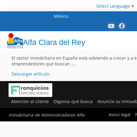
Select Language
▼
México
Alfa Clara del Rey
El sector inmobiliario en España está volviendo a crecer y a
emprendedores que buscan ….
Descargar artículo
Atención al cliente
Díganos qué busca
Anuncie su inmueb
Aviso legal
Inmobiliaria de Administradores Alfa