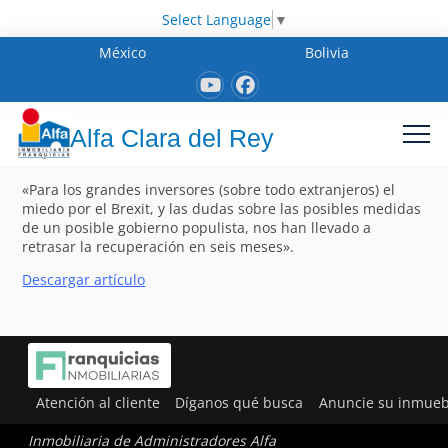
Select Language
▼
México
Bolivia
Alfa Clara del Rey
«Para los grandes inversores (sobre todo extranjeros) el
miedo por el Brexit, y las dudas sobre las posibles medidas
de un posible gobierno populista, nos han llevado a
retrasar la recuperación en seis meses».
Descargar artículo
Atención al cliente
Díganos qué busca
Anuncie su inmueb
Inmobiliaria de Administradores Alfa