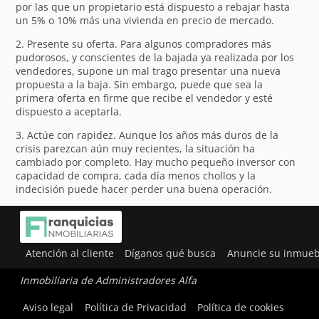
por las que un propietario está dispuesto a rebajar hasta
un 5% o 10% más una vivienda en precio de mercado.
2. Presente su oferta. Para algunos compradores más
pudorosos, y conscientes de la bajada ya realizada por los
vendedores, supone un mal trago presentar una nueva
propuesta a la baja. Sin embargo, puede que sea la
primera oferta en firme que recibe el vendedor y esté
dispuesto a aceptarla.
3. Actúe con rapidez. Aunque los años más duros de la
crisis parezcan aún muy recientes, la situación ha
cambiado por completo. Hay mucho pequeño inversor con
capacidad de compra, cada día menos chollos y la
indecisión puede hacer perder una buena operación.
Atención al cliente
Díganos qué busca
Anuncie su inmueb
Inmobiliaria de Administradores Alfa
Utilizamos cookies para ofrecerte la mejor experiencia en
Aviso legal
Política de Privacidad
Política de cookies
nuestra web.